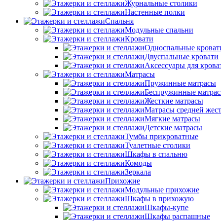
Журнальные столики
Настенные полки
Спальня
Модульные спальни
Кровати
Односпальные кроват
Двуспальные кровати
Аксессуары для крова
Матрасы
Пружинные матрасы
Беспружинные матра
Жесткие матрасы
Матрасы средней жес
Мягкие матрасы
Детские матрасы
Тумбы прикроватные
Туалетные столики
Шкафы в спальню
Комоды
Зеркала
Прихожие
Модульные прихожие
Шкафы в прихожую
Шкафы-купе
Шкафы распашные