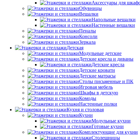
Аксессуары для шкаф
Обувницы
Вешалки
Напольные вешалки
Настенные вешалки
Пеналы
Консоли
Зеркала
Детская
Модульные детские
Детские кресла и диваны
Детские кресла
Детские кровати
Детские матрасы
Столы письменные и ПК
Игровая мебель
Шкафы в детскую
Комоды
Настенные полки
Кухня и столовая
Кухни
Модульные кухни
Готовые кухни
Комплектующие для кухни
Столешницы