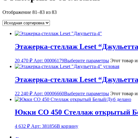
Отображение 81–83 из 83
Этажерка-стеллаж Leset “Джульетта
20 470
₽
Арт: 00006179
Выберите параметры
Этот товар и
Этажерка-стеллаж Leset “Джульетта
22 240
₽
Арт: 00006660
Выберите параметры
Этот товар и
Юкки СО 450 Стеллаж открытый Б
4 632
₽
Арт: 381856
В корзину
←