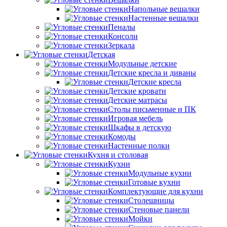
Напольные вешалки
Настенные вешалки
Пеналы
Консоли
Зеркала
Детская
Модульные детские
Детские кресла и диваны
Детские кресла
Детские кровати
Детские матрасы
Столы письменные и ПК
Игровая мебель
Шкафы в детскую
Комоды
Настенные полки
Кухня и столовая
Кухни
Модульные кухни
Готовые кухни
Комплектующие для кухни
Столешницы
Стеновые панели
Мойки