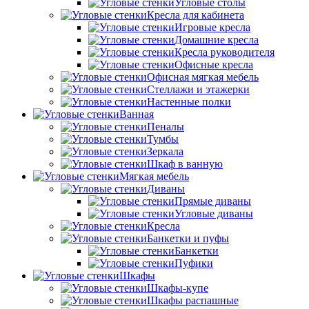
Угловые столы
Кресла для кабинета
Игровые кресла
Домашние кресла
Кресла руководителя
Офисные кресла
Офисная мягкая мебель
Стеллажи и этажерки
Настенные полки
Ванная
Пеналы
Тумбы
Зеркала
Шкаф в ванную
Мягкая мебель
Диваны
Прямые диваны
Угловые диваны
Кресла
Банкетки и пуфы
Банкетки
Пуфики
Шкафы
Шкафы-купе
Шкафы распашные