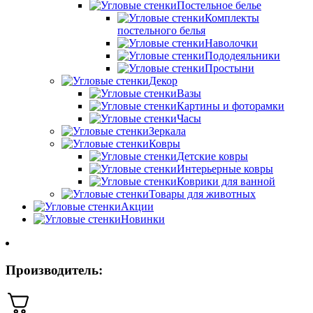
Постельное белье
Комплекты
постельного белья
Наволочки
Пододеяльники
Простыни
Декор
Вазы
Картины и фоторамки
Часы
Зеркала
Ковры
Детские ковры
Интерьерные ковры
Коврики для ванной
Товары для животных
Акции
Новинки
Производитель: