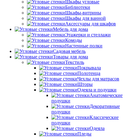
Шкафы угловые
Библиотеки
Шкафы-витрины
Шкафы для ванной
Аксессуары для шкафов
Мебель для дома
Этажерки и стеллажи
Комоды
Настенные полки
Садовая мебель
Товары для дома
Текстиль
Покрывала
Полотенца
Чехлы для матрасов
Шторы
Одеяла и подушки
Анатомические
подушки
Декоративные
подушки
Классические
подушки
Одеяла
Пледы