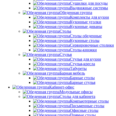
Сушилки для посуды
Выдвижные системы
Обеденная группа
Комплекты для кухни
Кухонные уголки
Кухонные диваны
Столы
Столы обеденные
Кухонные столы
Сервировочные столики
Столы-книжки
Стулья
Стулья для кухни
Стулья-кресла
Табуреты
Барная мебель
Барные столы
Барные стулья
Кабинет-офис
Модульные офисы
Столы для кабинета
Компьютерные столы
Письменные столы
Офисные столы
Прямые столы