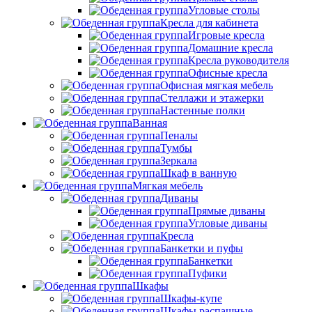
Угловые столы
Кресла для кабинета
Игровые кресла
Домашние кресла
Кресла руководителя
Офисные кресла
Офисная мягкая мебель
Стеллажи и этажерки
Настенные полки
Ванная
Пеналы
Тумбы
Зеркала
Шкаф в ванную
Мягкая мебель
Диваны
Прямые диваны
Угловые диваны
Кресла
Банкетки и пуфы
Банкетки
Пуфики
Шкафы
Шкафы-купе
Шкафы распашные