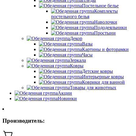
Пледы
Постельное белье
Комплекты
постельного белья
Наволочки
Пододеяльники
Простыни
Декор
Вазы
Картины и фоторамки
Часы
Зеркала
Ковры
Детские ковры
Интерьерные ковры
Коврики для ванной
Товары для животных
Акции
Новинки
Производитель: