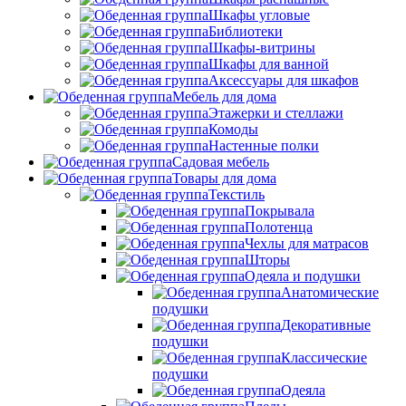
Шкафы угловые
Библиотеки
Шкафы-витрины
Шкафы для ванной
Аксессуары для шкафов
Мебель для дома
Этажерки и стеллажи
Комоды
Настенные полки
Садовая мебель
Товары для дома
Текстиль
Покрывала
Полотенца
Чехлы для матрасов
Шторы
Одеяла и подушки
Анатомические
подушки
Декоративные
подушки
Классические
подушки
Одеяла