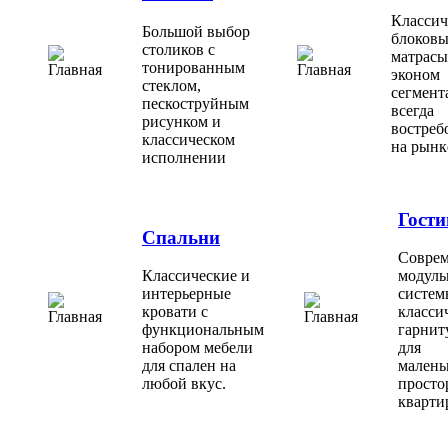
Классич
Большой выбор
блоковы
столиков с
матрасы
тонированным
эконом
стеклом,
сегмент
пескоструйным
всегда
рисунком и
востреб
классическом
на рынк
исполнении
Гости
Спальни
Совре
Классические и
модуль
интерьерные
систем
кровати с
класси
функциональным
гарнит
набором мебели
для
для спален на
малень
любой вкус.
просто
кварти