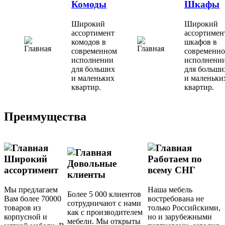
Комоды
Шкафы
Широкий
Широкий
ассортимент
ассортимен
комодов в
шкафов в
современном
современн
исполнении
исполнени
для больших
для больши
и маленьких
и маленьки
квартир.
квартир.
Преимущества
Широкий
Работаем по
Довольные
ассортимент
всему СНГ
клиенты
Мы предлагаем
Наша мебель
Более 5 000 клиентов
Вам более 70000
востребована не
сотрудничают с нами
товаров из
только Российскими,
как с производителем
корпусной и
но и зарубежными
мебели. Мы открыты