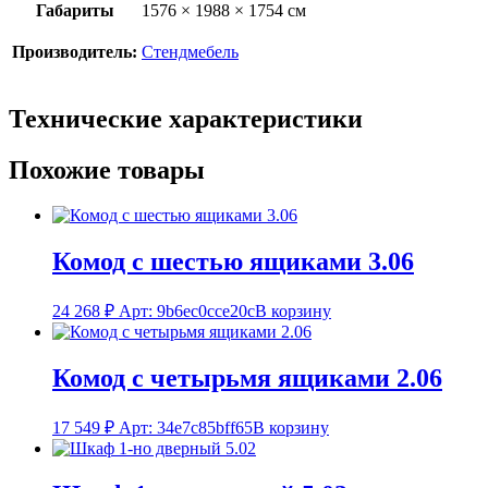
Габариты
1576 × 1988 × 1754 см
Производитель:
Стендмебель
Технические характеристики
Похожие товары
Комод с шестью ящиками 3.06
24 268
₽
Арт: 9b6ec0cce20c
В корзину
Комод с четырьмя ящиками 2.06
17 549
₽
Арт: 34e7c85bff65
В корзину