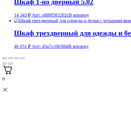
Шкаф 1-но дверный 5.02
14 343
₽
Арт: e889f583202c
В корзину
Шкаф трехдверный для одежды и бе
46 051
₽
Арт: d3a7cc0b5f6d
В корзину
0