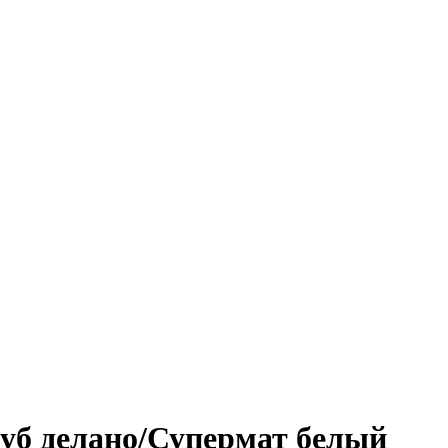
уб делано/Супермат белый