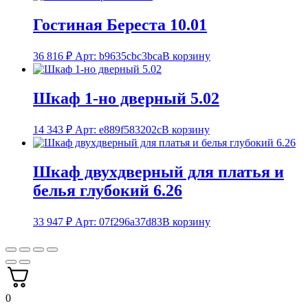
Гостиная Береста 10.01
36 816
₽
Арт: b9635cbc3bca
В корзину
Шкаф 1-но дверный 5.02
14 343
₽
Арт: e889f583202c
В корзину
Шкаф двухдверный для платья и
белья глубокий 6.26
33 947
₽
Арт: 07f296a37d83
В корзину
0