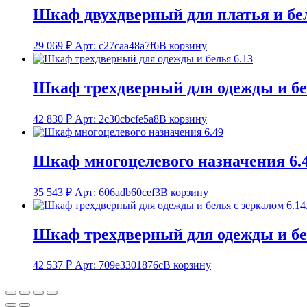
Шкаф двухдверный для платья и бел
29 069
₽
Арт: c27caa48a7f6
В корзину
Шкаф трехдверный для одежды и бе
42 830
₽
Арт: 2c30cbcfe5a8
В корзину
Шкаф многоцелевого назначения 6.
35 543
₽
Арт: 606adb60cef3
В корзину
Шкаф трехдверный для одежды и бел
42 537
₽
Арт: 709e3301876c
В корзину